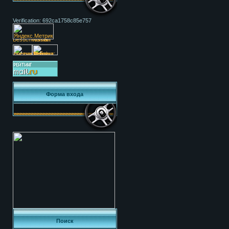
Verification: 692ca1758c85e757
Форма входа
Поиск