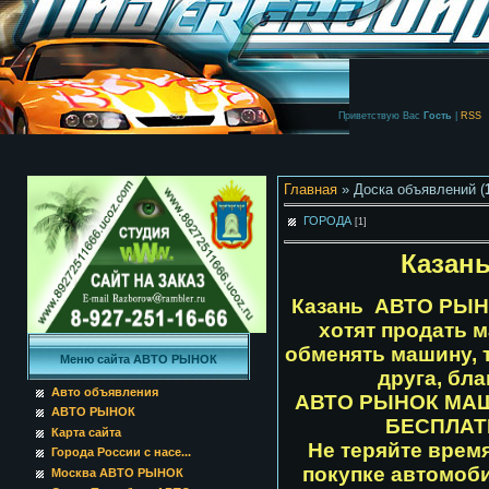
Приветствую Вас
Гость
|
RSS
Главная
» Доска объявлений (
ГОРОДА
[1]
Казан
Казань АВТО РЫ
хотят продать 
обменять машину, т
Меню сайта АВТО РЫНОК
друга, бл
Авто объявления
АВТО РЫНОК МАШ
АВТО РЫНОК
БЕСПЛАТ
Карта сайта
Не теряйте врем
Города России с насе...
покупке автомоб
Москва АВТО РЫНОК