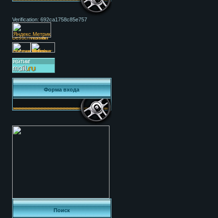
Verification: 692ca1758c85e757
Форма входа
Поиск