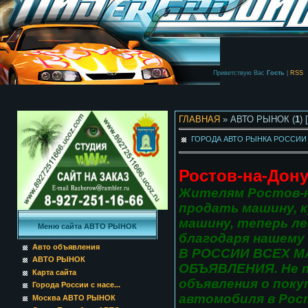
Приветствую Вас
Гость
|
RSS
ГЛАВНАЯ
» АВТО РЫНОК (
1
) 
ГОРОДА АВТО РЫНКА РОССИ
Ростов-на-До
Жителям Ростов-н
продать машину, 
машину, теперь ле
Меню сайта АВТО РЫНОК
благодаря нашему
Авто объявления
В РОССИИ ВСЕХ 
АВТО РЫНОК
ОБЪЯВЛЕНИЯ
. Не
Карта сайта
объявления о поку
Города России с насе...
автомобиля в
Рос
Москва АВТО РЫНОК