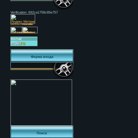
Verification: 692ca1758c85e757
Форма входа
Поиск