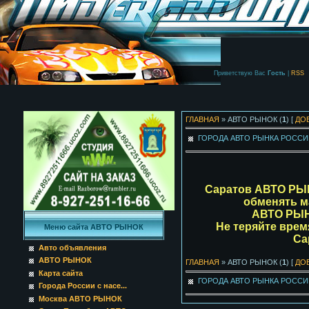
Приветствую Вас
Гость
|
RSS
ГЛАВНАЯ
» АВТО РЫНОК (
1
) [
ДО
ГОРОДА АВТО РЫНКА РОСС
Саратов АВТО Р
обменять ма
АВТО РЫ
Не теряйте врем
Меню сайта АВТО РЫНОК
Са
Авто объявления
АВТО РЫНОК
ГЛАВНАЯ
» АВТО РЫНОК (
1
) [
ДО
Карта сайта
ГОРОДА АВТО РЫНКА РОСС
Города России с насе...
Москва АВТО РЫНОК