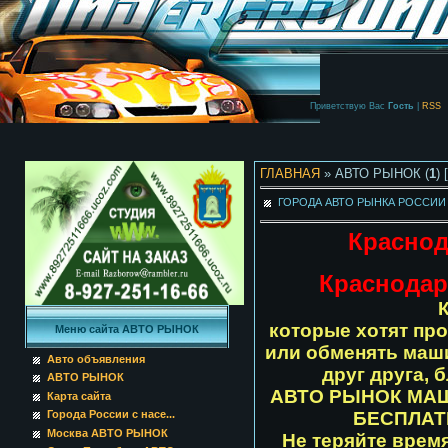
Приветствую Вас
Гость
|
RSS
ГЛАВНАЯ
» АВТО РЫНОК (
1
) 
ГОРОДА АВТО РЫНКА РОССИ
Красно
Краснодар
которые хотят пр
Меню сайта АВТО РЫНОК
или обменять маши
Авто объявления
друг друга, 
АВТО РЫНОК
АВТО РЫНОК МАШ
Карта сайта
Города России с насе...
БЕСПЛАТ
Москва АВТО РЫНОК
Не теряйте врем