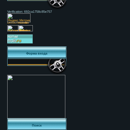
Verification: 692ca1758c85e757
Форма входа
Поиск