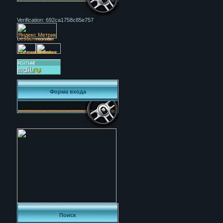
Verification: 692ca1758c85e757
Форма входа
Поиск