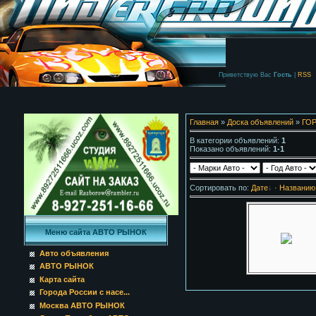
Приветствую Вас
Гость
|
RSS
Главная
»
Доска объявлений
»
ГО
В категории объявлений
:
1
Показано объявлений
:
1-1
Сортировать по
:
Дате
·
Названию
Меню сайта АВТО РЫНОК
Авто объявления
АВТО РЫНОК
Карта сайта
Города России с насе...
Москва АВТО РЫНОК