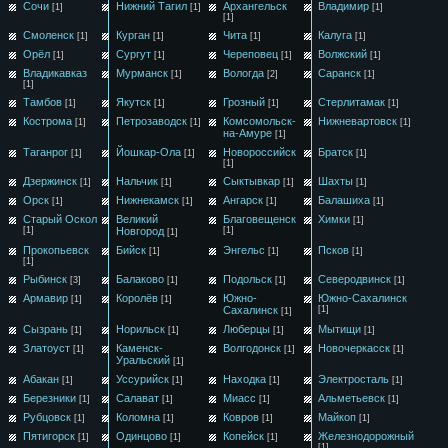
Сочи
Нижний Тагил
Архангельск
Владимир
[1]
[1]
[1]
[1]
Смоленск
Курган
Чита
Калуга
[1]
[1]
[1]
[1]
Орёл
Сургут
Череповец
Волжский
[1]
[1]
[1]
[1]
Владикавказ
Мурманск
Вологда
Саранск
[1]
[2]
[1]
[1]
Тамбов
Якутск
Грозный
Стерлитамак
[1]
[1]
[1]
[1]
Кострома
Петрозаводск
Комсомольск-
Нижневартовск
[1]
[1]
[1]
на-Амуре
[1]
Таганрог
Йошкар-Ола
Новороссийск
Братск
[1]
[1]
[1]
[1]
Дзержинск
Нальчик
Сыктывкар
Шахты
[1]
[1]
[1]
[1]
Орск
Нижнекамск
Ангарск
Балашиха
[1]
[1]
[1]
[1]
Старый Оскол
Великий
Благовещенск
Химки
[1]
[1]
Новгород
[1]
[1]
Прокопьевск
Бийск
Энгельс
Псков
[1]
[1]
[1]
[1]
Рыбинск
Балаково
Подольск
Северодвинск
[3]
[1]
[1]
[1]
Армавир
Королёв
Южно-
Южно-Сахалинск
[1]
[1]
Сахалинск
[1]
[1]
Сызрань
Норильск
Люберцы
Мытищи
[1]
[1]
[1]
[1]
Златоуст
Каменск-
Волгодонск
Новочеркасск
[1]
[1]
[1]
Уральский
[1]
Абакан
Уссурийск
Находка
Электросталь
[1]
[1]
[1]
[1]
Березники
Салават
Миасс
Альметьевск
[1]
[1]
[1]
[1]
Рубцовск
Коломна
Ковров
Майкоп
[1]
[1]
[1]
[1]
Пятигорск
Одинцово
Копейск
Железнодорожный
[1]
[1]
[1]
[1]