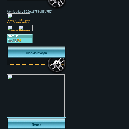
Verification: 692ca1758c85e757
Форма входа
Поиск