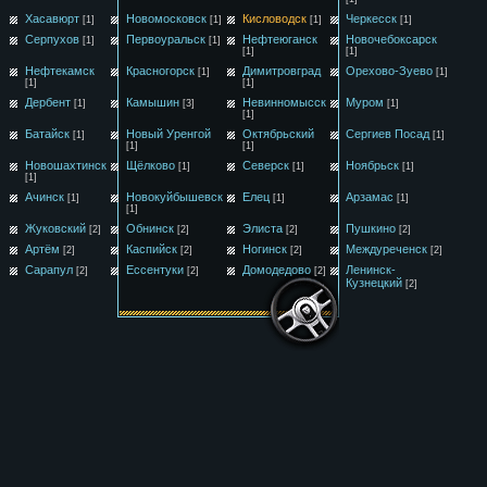
Хасавюрт
Новомосковск
Кисловодск
Черкесск
[1]
[1]
[1]
[1]
Серпухов
Первоуральск
Нефтеюганск
Новочебоксарск
[1]
[1]
[1]
[1]
Нефтекамск
Красногорск
Димитровград
Орехово-Зуево
[1]
[1]
[1]
[1]
Дербент
Камышин
Невинномысск
Муром
[1]
[3]
[1]
[1]
Батайск
Новый Уренгой
Октябрьский
Сергиев Посад
[1]
[1]
[1]
[1]
Новошахтинск
Щёлково
Северск
Ноябрьск
[1]
[1]
[1]
[1]
Ачинск
Новокуйбышевск
Елец
Арзамас
[1]
[1]
[1]
[1]
Жуковский
Обнинск
Элиста
Пушкино
[2]
[2]
[2]
[2]
Артём
Каспийск
Ногинск
Междуреченск
[2]
[2]
[2]
[2]
Сарапул
Ессентуки
Домодедово
Ленинск-
[2]
[2]
[2]
Кузнецкий
[2]