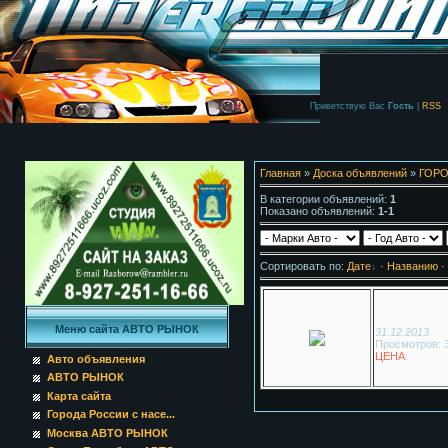
Приветствую Вас
Гость
|
RSS
Главная
»
Доска объявлений
»
ГОРО
В категории объявлений
:
1
Показано объявлений
:
1-1
Сортировать по
:
Дате
·
Названию
·
Меню сайта АВТО РЫНОК
31.12.2013
Просмотров: 
ЦЕНА
:
Авто объявления
АВТО РЫНОК
Карта сайта
Города России с насе...
Москва АВТО РЫНОК