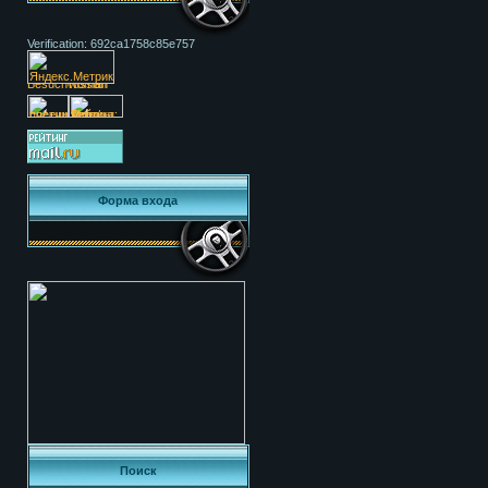
Verification: 692ca1758c85e757
Форма входа
Поиск