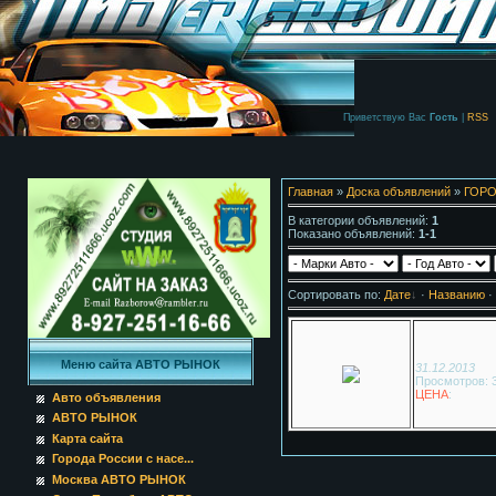
Приветствую Вас
Гость
|
RSS
Главная
»
Доска объявлений
»
ГОРО
В категории объявлений
:
1
Показано объявлений
:
1-1
Сортировать по
:
Дате
·
Названию
·
Меню сайта АВТО РЫНОК
31.12.2013
Просмотров: 
ЦЕНА
:
Авто объявления
АВТО РЫНОК
Карта сайта
Города России с насе...
Москва АВТО РЫНОК