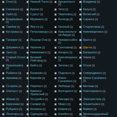
Сочи
Нижний Тагил
Архангельск
Владимир
[1]
[1]
[1]
[1]
Смоленск
Курган
Чита
Калуга
[1]
[1]
[1]
[1]
Орёл
Сургут
Череповец
Волжский
[1]
[1]
[1]
[1]
Владикавказ
Мурманск
Вологда
Саранск
[1]
[2]
[1]
[1]
Тамбов
Якутск
Грозный
Стерлитамак
[1]
[1]
[1]
[1]
Кострома
Петрозаводск
Комсомольск-
Нижневартовск
[1]
[1]
[1]
на-Амуре
[1]
Таганрог
Йошкар-Ола
Новороссийск
Братск
[1]
[1]
[1]
[1]
Дзержинск
Нальчик
Сыктывкар
Шахты
[1]
[1]
[1]
[1]
Орск
Нижнекамск
Ангарск
Балашиха
[1]
[1]
[1]
[1]
Старый Оскол
Великий
Благовещенск
Химки
[1]
[1]
Новгород
[1]
[1]
Прокопьевск
Бийск
Энгельс
Псков
[1]
[1]
[1]
[1]
Рыбинск
Балаково
Подольск
Северодвинск
[3]
[1]
[1]
[1]
Армавир
Королёв
Южно-
Южно-Сахалинск
[1]
[1]
Сахалинск
[1]
[1]
Сызрань
Норильск
Люберцы
Мытищи
[1]
[1]
[1]
[1]
Златоуст
Каменск-
Волгодонск
Новочеркасск
[1]
[1]
[1]
Уральский
[1]
Абакан
Уссурийск
Находка
Электросталь
[1]
[1]
[1]
[1]
Березники
Салават
Миасс
Альметьевск
[1]
[1]
[1]
[1]
Рубцовск
Коломна
Ковров
Майкоп
[1]
[1]
[1]
[1]
Пятигорск
Одинцово
Копейск
Железнодорожный
[1]
[1]
[1]
[1]