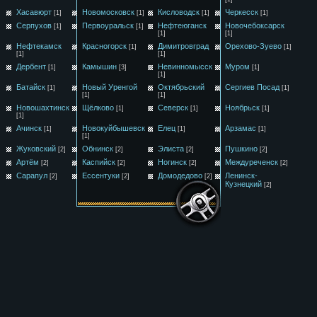
Хасавюрт
Новомосковск
Кисловодск
Черкесск
[1]
[1]
[1]
[1]
Серпухов
Первоуральск
Нефтеюганск
Новочебоксарск
[1]
[1]
[1]
[1]
Нефтекамск
Красногорск
Димитровград
Орехово-Зуево
[1]
[1]
[1]
[1]
Дербент
Камышин
Невинномысск
Муром
[1]
[3]
[1]
[1]
Батайск
Новый Уренгой
Октябрьский
Сергиев Посад
[1]
[1]
[1]
[1]
Новошахтинск
Щёлково
Северск
Ноябрьск
[1]
[1]
[1]
[1]
Ачинск
Новокуйбышевск
Елец
Арзамас
[1]
[1]
[1]
[1]
Жуковский
Обнинск
Элиста
Пушкино
[2]
[2]
[2]
[2]
Артём
Каспийск
Ногинск
Междуреченск
[2]
[2]
[2]
[2]
Сарапул
Ессентуки
Домодедово
Ленинск-
[2]
[2]
[2]
Кузнецкий
[2]