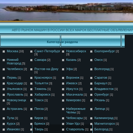
АВТО РЫНОК МАШИН В РОССИИ ВСЕХ МАРОК БЕСПЛАТНЫЕ ОБЪЯВЛЕНИ
Категории раздела
Москва
Санкт-Петербург
Новосибирск
Екатеринбург
[10]
[2]
[3]
[3]
Нижний
Самара
Казань
Омск
[2]
[2]
[1]
Новгород
[5]
Челябинск
Ростов-на-Дону
Уфа
Волгоград
[2]
[2]
[1]
[1]
Пермь
Красноярск
Воронеж
Саратов
[1]
[1]
[1]
[1]
Краснодар
Тольятти
Ижевск
Барнаул
[1]
[3]
[2]
[1]
Ульяновск
Тюмень
Иркутск
Владивосток
[1]
[1]
[1]
[1]
Ярославль
Хабаровск
Махачкала
Оренбург
[1]
[1]
[1]
[1]
Новокузнецк
Томск
Кемерово
Рязань
[1]
[1]
[1]
[1]
Астрахань
Пенза
Набережные
Липецк
[1]
[2]
[1]
Челны
[1]
Тула
Киров
Чебоксары
Калининград
[1]
[1]
[1]
[1]
Курск
Брянск
Улан-Удэ
Магнитогорск
[2]
[2]
[1]
[1]
Иваново
Тверь
Ставрополь
Белгород
[1]
[1]
[1]
[1]