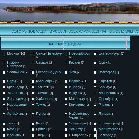
АВТО РЫНОК МАШИН В РОССИИ ВСЕХ МАРОК БЕСПЛАТНЫЕ ОБЪЯВЛЕНИ
Категории раздела
Москва
Санкт-Петербург
Новосибирск
Екатеринбург
[10]
[2]
[3]
[3]
Нижний
Самара
Казань
Омск
[2]
[2]
[1]
Новгород
[5]
Челябинск
Ростов-на-Дону
Уфа
Волгоград
[2]
[2]
[1]
[1]
Пермь
Красноярск
Воронеж
Саратов
[1]
[1]
[1]
[1]
Краснодар
Тольятти
Ижевск
Барнаул
[1]
[3]
[2]
[1]
Ульяновск
Тюмень
Иркутск
Владивосток
[1]
[1]
[1]
[1]
Ярославль
Хабаровск
Махачкала
Оренбург
[1]
[1]
[1]
[1]
Новокузнецк
Томск
Кемерово
Рязань
[1]
[1]
[1]
[1]
Астрахань
Пенза
Набережные
Липецк
[1]
[2]
[1]
Челны
[1]
Тула
Киров
Чебоксары
Калининград
[1]
[1]
[1]
[1]
Курск
Брянск
Улан-Удэ
Магнитогорск
[2]
[2]
[1]
[1]
Иваново
Тверь
Ставрополь
Белгород
[1]
[1]
[1]
[1]