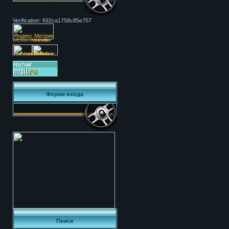
Verification: 692ca1758c85e757
Форма входа
Поиск