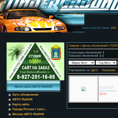
Приветствую Вас
Гость
|
RSS
Главная
»
Доска объявлений
»
ГОРО
В категории объявлений
:
1
Показано объявлений
:
1-1
Сортировать по
:
Дате
·
Названию
·
Меню сайта АВТО РЫНОК
31.12.2013
Просмотров: 
ЦЕНА
:
Авто объявления
АВТО РЫНОК
Карта сайта
Города России с насе...
Москва АВТО РЫНОК