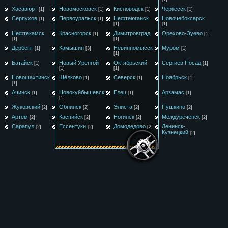
Хасавюрт
Новомосковск
Кисловодск
Черкесск
[1]
[1]
[1]
[1]
Серпухов
Первоуральск
Нефтеюганск
Новочебоксарск
[1]
[1]
[1]
[1]
Нефтекамск
Красногорск
Димитровград
Орехово-Зуево
[1]
[1]
[1]
[1]
Дербент
Камышин
Невинномысск
Муром
[1]
[3]
[1]
[1]
Батайск
Новый Уренгой
Октябрьский
Сергиев Посад
[1]
[1]
[1]
[1]
Новошахтинск
Щёлково
Северск
Ноябрьск
[1]
[1]
[1]
[1]
Ачинск
Новокуйбышевск
Елец
Арзамас
[1]
[1]
[1]
[1]
Жуковский
Обнинск
Элиста
Пушкино
[2]
[2]
[2]
[2]
Артём
Каспийск
Ногинск
Междуреченск
[2]
[2]
[2]
[2]
Сарапул
Ессентуки
Домодедово
Ленинск-
[2]
[2]
[2]
Кузнецкий
[2]