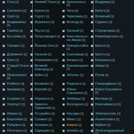
Сочи
Нижний Тагил
Архангельск
Владимир
[1]
[1]
[1]
[1]
Смоленск
Курган
Чита
Калуга
[1]
[1]
[1]
[1]
Орёл
Сургут
Череповец
Волжский
[1]
[1]
[1]
[1]
Владикавказ
Мурманск
Вологда
Саранск
[1]
[2]
[1]
[1]
Тамбов
Якутск
Грозный
Стерлитамак
[1]
[1]
[1]
[1]
Кострома
Петрозаводск
Комсомольск-
Нижневартовск
[1]
[1]
[1]
на-Амуре
[1]
Таганрог
Йошкар-Ола
Новороссийск
Братск
[1]
[1]
[1]
[1]
Дзержинск
Нальчик
Сыктывкар
Шахты
[1]
[1]
[1]
[1]
Орск
Нижнекамск
Ангарск
Балашиха
[1]
[1]
[1]
[1]
Старый Оскол
Великий
Благовещенск
Химки
[1]
[1]
Новгород
[1]
[1]
Прокопьевск
Бийск
Энгельс
Псков
[1]
[1]
[1]
[1]
Рыбинск
Балаково
Подольск
Северодвинск
[3]
[1]
[1]
[1]
Армавир
Королёв
Южно-
Южно-Сахалинск
[1]
[1]
Сахалинск
[1]
[1]
Сызрань
Норильск
Люберцы
Мытищи
[1]
[1]
[1]
[1]
Златоуст
Каменск-
Волгодонск
Новочеркасск
[1]
[1]
[1]
Уральский
[1]
Абакан
Уссурийск
Находка
Электросталь
[1]
[1]
[1]
[1]
Березники
Салават
Миасс
Альметьевск
[1]
[1]
[1]
[1]
Рубцовск
Коломна
Ковров
Майкоп
[1]
[1]
[1]
[1]
Пятигорск
Одинцово
Копейск
Железнодорожный
[1]
[1]
[1]
[1]