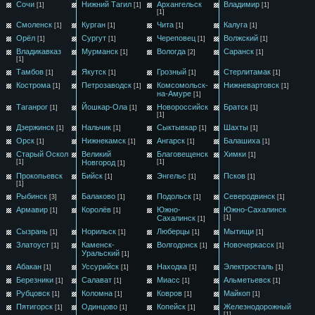
Сочи
Нижний Тагил
Архангельск
Владимир
[1]
[1]
[1]
[1]
Смоленск
Курган
Чита
Калуга
[1]
[1]
[1]
[1]
Орёл
Сургут
Череповец
Волжский
[1]
[1]
[1]
[1]
Владикавказ
Мурманск
Вологда
Саранск
[1]
[2]
[1]
[1]
Тамбов
Якутск
Грозный
Стерлитамак
[1]
[1]
[1]
[1]
Кострома
Петрозаводск
Комсомольск-
Нижневартовск
[1]
[1]
[1]
на-Амуре
[1]
Таганрог
Йошкар-Ола
Новороссийск
Братск
[1]
[1]
[1]
[1]
Дзержинск
Нальчик
Сыктывкар
Шахты
[1]
[1]
[1]
[1]
Орск
Нижнекамск
Ангарск
Балашиха
[1]
[1]
[1]
[1]
Старый Оскол
Великий
Благовещенск
Химки
[1]
[1]
Новгород
[1]
[1]
Прокопьевск
Бийск
Энгельс
Псков
[1]
[1]
[1]
[1]
Рыбинск
Балаково
Подольск
Северодвинск
[3]
[1]
[1]
[1]
Армавир
Королёв
Южно-
Южно-Сахалинск
[1]
[1]
Сахалинск
[1]
[1]
Сызрань
Норильск
Люберцы
Мытищи
[1]
[1]
[1]
[1]
Златоуст
Каменск-
Волгодонск
Новочеркасск
[1]
[1]
[1]
Уральский
[1]
Абакан
Уссурийск
Находка
Электросталь
[1]
[1]
[1]
[1]
Березники
Салават
Миасс
Альметьевск
[1]
[1]
[1]
[1]
Рубцовск
Коломна
Ковров
Майкоп
[1]
[1]
[1]
[1]
Пятигорск
Одинцово
Копейск
Железнодорожный
[1]
[1]
[1]
[1]