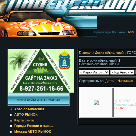
Приветствую Вас
Гость
|
RSS
Главная
»
Доска объявлений
»
ГОРО
В категории объявлений
:
1
Показано объявлений
:
1-1
Сортировать по
:
Дате
·
Названию
·
Меню сайта АВТО РЫНОК
31.12.2013
Просмотров: 
ЦЕНА
:
Авто объявления
АВТО РЫНОК
Карта сайта
Города России с насе...
Москва АВТО РЫНОК