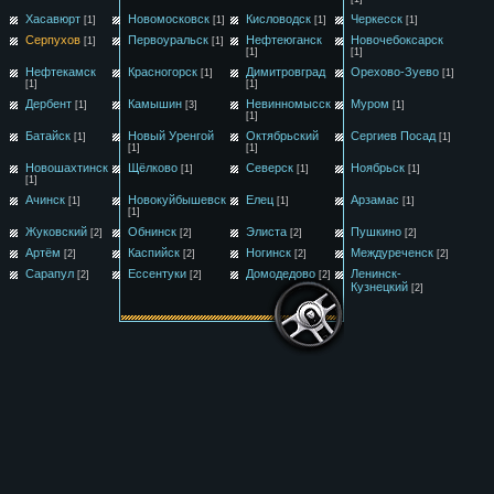
Хасавюрт
Новомосковск
Кисловодск
Черкесск
[1]
[1]
[1]
[1]
Серпухов
Первоуральск
Нефтеюганск
Новочебоксарск
[1]
[1]
[1]
[1]
Нефтекамск
Красногорск
Димитровград
Орехово-Зуево
[1]
[1]
[1]
[1]
Дербент
Камышин
Невинномысск
Муром
[1]
[3]
[1]
[1]
Батайск
Новый Уренгой
Октябрьский
Сергиев Посад
[1]
[1]
[1]
[1]
Новошахтинск
Щёлково
Северск
Ноябрьск
[1]
[1]
[1]
[1]
Ачинск
Новокуйбышевск
Елец
Арзамас
[1]
[1]
[1]
[1]
Жуковский
Обнинск
Элиста
Пушкино
[2]
[2]
[2]
[2]
Артём
Каспийск
Ногинск
Междуреченск
[2]
[2]
[2]
[2]
Сарапул
Ессентуки
Домодедово
Ленинск-
[2]
[2]
[2]
Кузнецкий
[2]