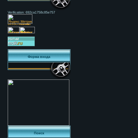
Verification: 692ca1758c85e757
Форма входа
Поиск