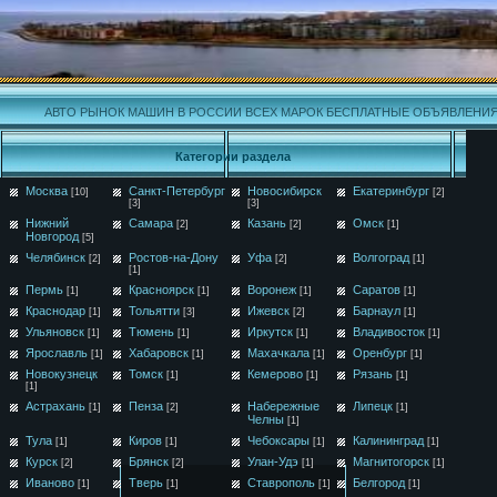
АВТО РЫНОК МАШИН В РОССИИ ВСЕХ МАРОК БЕСПЛАТНЫЕ ОБЪЯВЛЕНИ
Категории раздела
Москва
Санкт-Петербург
Новосибирск
Екатеринбург
[10]
[2]
[3]
[3]
Нижний
Самара
Казань
Омск
[2]
[2]
[1]
Новгород
[5]
Челябинск
Ростов-на-Дону
Уфа
Волгоград
[2]
[2]
[1]
[1]
Пермь
Красноярск
Воронеж
Саратов
[1]
[1]
[1]
[1]
Краснодар
Тольятти
Ижевск
Барнаул
[1]
[3]
[2]
[1]
Ульяновск
Тюмень
Иркутск
Владивосток
[1]
[1]
[1]
[1]
Ярославль
Хабаровск
Махачкала
Оренбург
[1]
[1]
[1]
[1]
Новокузнецк
Томск
Кемерово
Рязань
[1]
[1]
[1]
[1]
Астрахань
Пенза
Набережные
Липецк
[1]
[2]
[1]
Челны
[1]
Тула
Киров
Чебоксары
Калининград
[1]
[1]
[1]
[1]
Курск
Брянск
Улан-Удэ
Магнитогорск
[2]
[2]
[1]
[1]
Иваново
Тверь
Ставрополь
Белгород
[1]
[1]
[1]
[1]