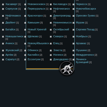
Хасавюрт
Новомосковск
Кисловодск
Черкесск
[1]
[1]
[1]
[1]
Серпухов
Первоуральск
Нефтеюганск
Новочебоксарск
[1]
[1]
[1]
[1]
Нефтекамск
Красногорск
Димитровград
Орехово-Зуево
[1]
[1]
[1]
[1]
Дербент
Камышин
Невинномысск
Муром
[1]
[3]
[1]
[1]
Батайск
Новый Уренгой
Октябрьский
Сергиев Посад
[1]
[1]
[1]
[1]
Новошахтинск
Щёлково
Северск
Ноябрьск
[1]
[1]
[1]
[1]
Ачинск
Новокуйбышевск
Елец
Арзамас
[1]
[1]
[1]
[1]
Жуковский
Обнинск
Элиста
Пушкино
[2]
[2]
[2]
[2]
Артём
Каспийск
Ногинск
Междуреченск
[2]
[2]
[2]
[2]
Сарапул
Ессентуки
Домодедово
Ленинск-
[2]
[2]
[2]
Кузнецкий
[2]