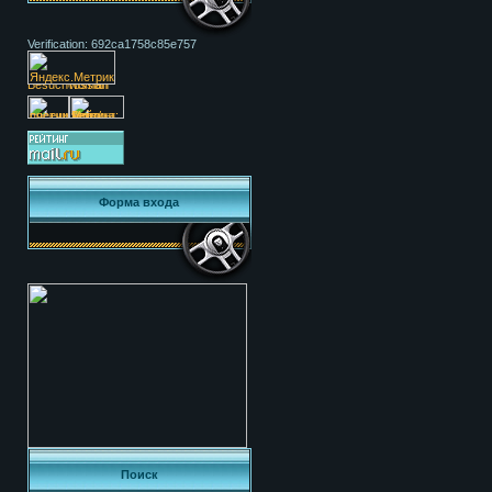
Verification: 692ca1758c85e757
Форма входа
Поиск