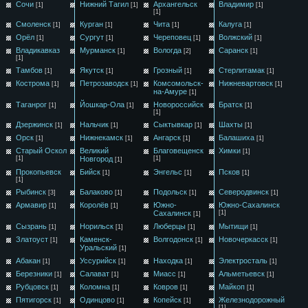
Сочи
Нижний Тагил
Архангельск
Владимир
[1]
[1]
[1]
[1]
Смоленск
Курган
Чита
Калуга
[1]
[1]
[1]
[1]
Орёл
Сургут
Череповец
Волжский
[1]
[1]
[1]
[1]
Владикавказ
Мурманск
Вологда
Саранск
[1]
[2]
[1]
[1]
Тамбов
Якутск
Грозный
Стерлитамак
[1]
[1]
[1]
[1]
Кострома
Петрозаводск
Комсомольск-
Нижневартовск
[1]
[1]
[1]
на-Амуре
[1]
Таганрог
Йошкар-Ола
Новороссийск
Братск
[1]
[1]
[1]
[1]
Дзержинск
Нальчик
Сыктывкар
Шахты
[1]
[1]
[1]
[1]
Орск
Нижнекамск
Ангарск
Балашиха
[1]
[1]
[1]
[1]
Старый Оскол
Великий
Благовещенск
Химки
[1]
[1]
Новгород
[1]
[1]
Прокопьевск
Бийск
Энгельс
Псков
[1]
[1]
[1]
[1]
Рыбинск
Балаково
Подольск
Северодвинск
[3]
[1]
[1]
[1]
Армавир
Королёв
Южно-
Южно-Сахалинск
[1]
[1]
Сахалинск
[1]
[1]
Сызрань
Норильск
Люберцы
Мытищи
[1]
[1]
[1]
[1]
Златоуст
Каменск-
Волгодонск
Новочеркасск
[1]
[1]
[1]
Уральский
[1]
Абакан
Уссурийск
Находка
Электросталь
[1]
[1]
[1]
[1]
Березники
Салават
Миасс
Альметьевск
[1]
[1]
[1]
[1]
Рубцовск
Коломна
Ковров
Майкоп
[1]
[1]
[1]
[1]
Пятигорск
Одинцово
Копейск
Железнодорожный
[1]
[1]
[1]
[1]