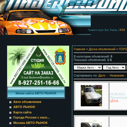
Приветствую Вас
Гость
|
RSS
Главная
»
Доска объявлений
»
ГОРО
В категории объявлений
:
5
Показано объявлений
:
1-5
Сортировать по
:
Дате
·
Названию
·
Меню сайта АВТО РЫНОК
04.08.2015
Просмотров
ЦЕНА
:
Авто объявления
АВТО РЫНОК
Карта сайта
Города России с насе...
Москва АВТО РЫНОК