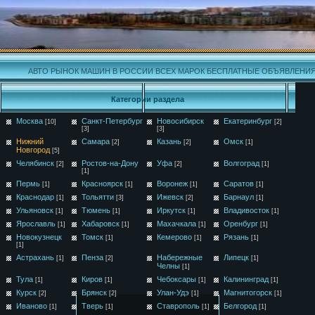
АВТО РЫНОК МАШИН В РОССИИ ВСЕХ МАРОК БЕСПЛАТНЫЕ ОБЪЯВЛЕНИ
Категории раздела
Москва
Санкт-Петербург
Новосибирск
Екатеринбург
[10]
[2]
[3]
[3]
Нижний
Самара
Казань
Омск
[2]
[2]
[1]
Новгород
[5]
Челябинск
Ростов-на-Дону
Уфа
Волгоград
[2]
[2]
[1]
[1]
Пермь
Красноярск
Воронеж
Саратов
[1]
[1]
[1]
[1]
Краснодар
Тольятти
Ижевск
Барнаул
[1]
[3]
[2]
[1]
Ульяновск
Тюмень
Иркутск
Владивосток
[1]
[1]
[1]
[1]
Ярославль
Хабаровск
Махачкала
Оренбург
[1]
[1]
[1]
[1]
Новокузнецк
Томск
Кемерово
Рязань
[1]
[1]
[1]
[1]
Астрахань
Пенза
Набережные
Липецк
[1]
[2]
[1]
Челны
[1]
Тула
Киров
Чебоксары
Калининград
[1]
[1]
[1]
[1]
Курск
Брянск
Улан-Удэ
Магнитогорск
[2]
[2]
[1]
[1]
Иваново
Тверь
Ставрополь
Белгород
[1]
[1]
[1]
[1]