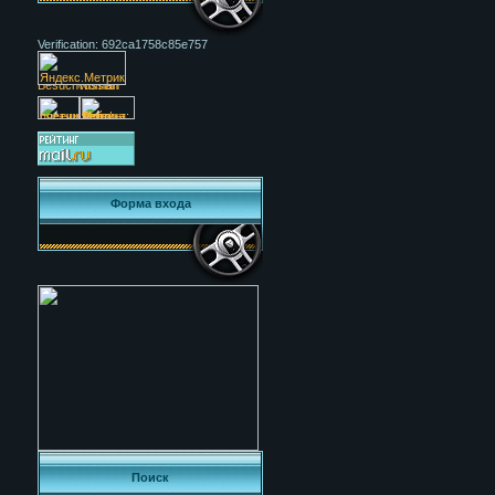
Verification: 692ca1758c85e757
Форма входа
Поиск