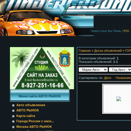
Приветствую Вас
Гость
|
RSS
Главная
»
Доска объявлений
»
ГО
В категории объявлений
:
1
Показано объявлений
:
1-1
Сортировать по
:
Дате
·
Названию
Меню сайта АВТО РЫНОК
Авто объявления
АВТО РЫНОК
Карта сайта
Города России с насе...
Москва АВТО РЫНОК