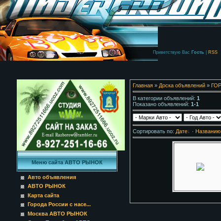
Приветствую Вас
Гость
|
RSS
Главная
»
Доска объявлений
»
ГО
В категории объявлений
:
1
Показано объявлений
:
1-1
Сортировать по
:
Дате
·
Названию
Меню сайта АВТО РЫНОК
Авто объявления
АВТО РЫНОК
Карта сайта
Города России с насе...
Москва АВТО РЫНОК