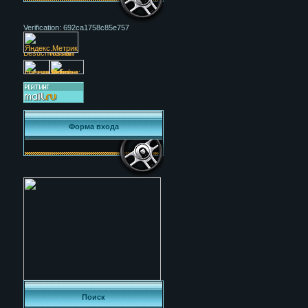
Verification: 692ca1758c85e757
Форма входа
Поиск