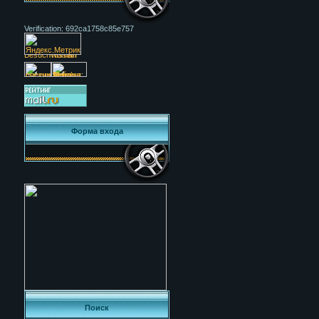
Verification: 692ca1758c85e757
Форма входа
Поиск