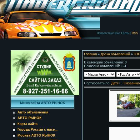
Приветствую Вас
Гость
|
RSS
Главная
»
Доска объявлений
»
ГО
В категории объявлений
:
3
Показано объявлений
:
1-3
Сортировать по
:
Дате
·
Названию
Меню сайта АВТО РЫНОК
Авто объявления
АВТО РЫНОК
Карта сайта
Города России с насе...
Москва АВТО РЫНОК