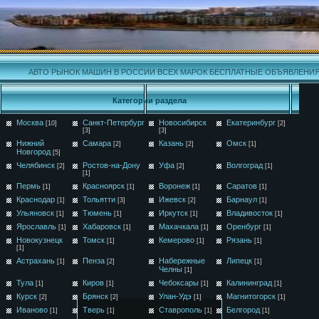
АВТО РЫНОК МАШИН В РОССИИ ВСЕХ МАРОК БЕСПЛАТНЫЕ ОБЪЯВЛЕНИ
Категории раздела
Москва
Санкт-Петербург
Новосибирск
Екатеринбург
[10]
[2]
[3]
[3]
Нижний
Самара
Казань
Омск
[2]
[2]
[1]
Новгород
[5]
Челябинск
Ростов-на-Дону
Уфа
Волгоград
[2]
[2]
[1]
[1]
Пермь
Красноярск
Воронеж
Саратов
[1]
[1]
[1]
[1]
Краснодар
Тольятти
Ижевск
Барнаул
[1]
[3]
[2]
[1]
Ульяновск
Тюмень
Иркутск
Владивосток
[1]
[1]
[1]
[1]
Ярославль
Хабаровск
Махачкала
Оренбург
[1]
[1]
[1]
[1]
Новокузнецк
Томск
Кемерово
Рязань
[1]
[1]
[1]
[1]
Астрахань
Пенза
Набережные
Липецк
[1]
[2]
[1]
Челны
[1]
Тула
Киров
Чебоксары
Калининград
[1]
[1]
[1]
[1]
Курск
Брянск
Улан-Удэ
Магнитогорск
[2]
[2]
[1]
[1]
Иваново
Тверь
Ставрополь
Белгород
[1]
[1]
[1]
[1]