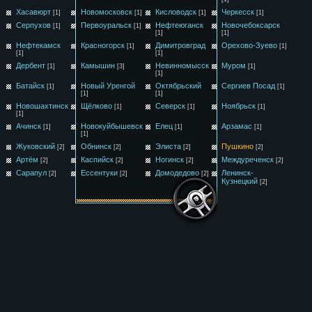
Хасавюрт
Новомосковск
Кисловодск
Черкесск
[1]
[1]
[1]
[1]
Серпухов
Первоуральск
Нефтеюганск
Новочебоксарск
[1]
[1]
[1]
[1]
Нефтекамск
Красногорск
Димитровград
Орехово-Зуево
[1]
[1]
[1]
[1]
Дербент
Камышин
Невинномысск
Муром
[1]
[3]
[1]
[1]
Батайск
Новый Уренгой
Октябрьский
Сергиев Посад
[1]
[1]
[1]
[1]
Новошахтинск
Щёлково
Северск
Ноябрьск
[1]
[1]
[1]
[1]
Ачинск
Новокуйбышевск
Елец
Арзамас
[1]
[1]
[1]
[1]
Жуковский
Обнинск
Элиста
Пушкино
[2]
[2]
[2]
[2]
Артём
Каспийск
Ногинск
Междуреченск
[2]
[2]
[2]
[2]
Сарапул
Ессентуки
Домодедово
Ленинск-
[2]
[2]
[2]
Кузнецкий
[2]