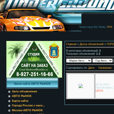
Приветствую Вас
Гость
|
RSS
Главная
»
Доска объявлений
»
ГОРО
В категории объявлений
:
2
Показано объявлений
:
1-2
Сортировать по
:
Дате
·
Названию
·
Меню сайта АВТО РЫНОК
31.12.2013
Просмотров: 
ЦЕНА
:
Авто объявления
АВТО РЫНОК
Карта сайта
Города России с насе...
Москва АВТО РЫНОК