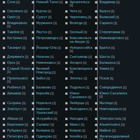
Сочи
Нижний Тагил
Архангельск
Владимир
[1]
[1]
[1]
[1]
Смоленск
Курган
Чита
Калуга
[1]
[1]
[1]
[1]
Орёл
Сургут
Череповец
Волжский
[1]
[1]
[1]
[1]
Владикавказ
Мурманск
Вологда
Саранск
[1]
[2]
[1]
[1]
Тамбов
Якутск
Грозный
Стерлитамак
[1]
[1]
[1]
[1]
Кострома
Петрозаводск
Комсомольск-
Нижневартовск
[1]
[1]
[1]
на-Амуре
[1]
Таганрог
Йошкар-Ола
Новороссийск
Братск
[1]
[1]
[1]
[1]
Дзержинск
Нальчик
Сыктывкар
Шахты
[1]
[1]
[1]
[1]
Орск
Нижнекамск
Ангарск
Балашиха
[1]
[1]
[1]
[1]
Старый Оскол
Великий
Благовещенск
Химки
[1]
[1]
Новгород
[1]
[1]
Прокопьевск
Бийск
Энгельс
Псков
[1]
[1]
[1]
[1]
Рыбинск
Балаково
Подольск
Северодвинск
[3]
[1]
[1]
[1]
Армавир
Королёв
Южно-
Южно-Сахалинск
[1]
[1]
Сахалинск
[1]
[1]
Сызрань
Норильск
Люберцы
Мытищи
[1]
[1]
[1]
[1]
Златоуст
Каменск-
Волгодонск
Новочеркасск
[1]
[1]
[1]
Уральский
[1]
Абакан
Уссурийск
Находка
Электросталь
[1]
[1]
[1]
[1]
Березники
Салават
Миасс
Альметьевск
[1]
[1]
[1]
[1]
Рубцовск
Коломна
Ковров
Майкоп
[1]
[1]
[1]
[1]
Пятигорск
Одинцово
Копейск
Железнодорожный
[1]
[1]
[1]
[1]