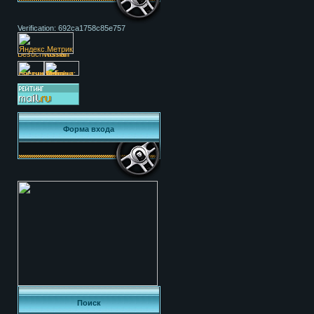
Verification: 692ca1758c85e757
Форма входа
Поиск