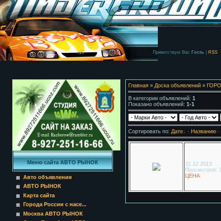
Приветствую Вас
Гость
|
RSS
Главная
»
Доска объявлений
»
ГОРО
В категории объявлений
:
1
Показано объявлений
:
1-1
Сортировать по
:
Дате
·
Названию
·
Меню сайта АВТО РЫНОК
31.12.2013
Просмотров: 
ЦЕНА
:
Авто объявления
АВТО РЫНОК
Карта сайта
Города России с насе...
Москва АВТО РЫНОК