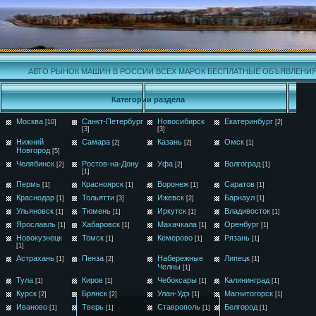
АВТО РЫНОК МАШИН В РОССИИ ВСЕХ МАРОК БЕСПЛАТНЫЕ ОБЪЯВЛЕНИ
Категории раздела
Москва
Санкт-Петербург
Новосибирск
Екатеринбург
[10]
[2]
[3]
[3]
Нижний
Самара
Казань
Омск
[2]
[2]
[1]
Новгород
[5]
Челябинск
Ростов-на-Дону
Уфа
Волгоград
[2]
[2]
[1]
[1]
Пермь
Красноярск
Воронеж
Саратов
[1]
[1]
[1]
[1]
Краснодар
Тольятти
Ижевск
Барнаул
[1]
[3]
[2]
[1]
Ульяновск
Тюмень
Иркутск
Владивосток
[1]
[1]
[1]
[1]
Ярославль
Хабаровск
Махачкала
Оренбург
[1]
[1]
[1]
[1]
Новокузнецк
Томск
Кемерово
Рязань
[1]
[1]
[1]
[1]
Астрахань
Пенза
Набережные
Липецк
[1]
[2]
[1]
Челны
[1]
Тула
Киров
Чебоксары
Калининград
[1]
[1]
[1]
[1]
Курск
Брянск
Улан-Удэ
Магнитогорск
[2]
[2]
[1]
[1]
Иваново
Тверь
Ставрополь
Белгород
[1]
[1]
[1]
[1]