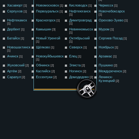
Хасавюрт
Новомосковск
Кисловодск
Черкесск
[1]
[1]
[1]
[1]
Серпухов
Первоуральск
Нефтеюганск
Новочебоксарск
[1]
[1]
[1]
[1]
Нефтекамск
Красногорск
Димитровград
Орехово-Зуево
[1]
[1]
[1]
[1]
Дербент
Камышин
Невинномысск
Муром
[1]
[3]
[1]
[1]
Батайск
Новый Уренгой
Октябрьский
Сергиев Посад
[1]
[1]
[1]
[1]
Новошахтинск
Щёлково
Северск
Ноябрьск
[1]
[1]
[1]
[1]
Ачинск
Новокуйбышевск
Елец
Арзамас
[1]
[1]
[1]
[1]
Жуковский
Обнинск
Элиста
Пушкино
[2]
[2]
[2]
[2]
Артём
Каспийск
Ногинск
Междуреченск
[2]
[2]
[2]
[2]
Сарапул
Ессентуки
Домодедово
Ленинск-
[2]
[2]
[2]
Кузнецкий
[2]