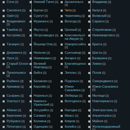
Сочи
Нижний Тагил
Архангельск
Владимир
[1]
[1]
[1]
[1]
Смоленск
Курган
Чита
Калуга
[1]
[1]
[1]
[1]
Орёл
Сургут
Череповец
Волжский
[1]
[1]
[1]
[1]
Владикавказ
Мурманск
Вологда
Саранск
[1]
[2]
[1]
[1]
Тамбов
Якутск
Грозный
Стерлитамак
[1]
[1]
[1]
[1]
Кострома
Петрозаводск
Комсомольск-
Нижневартовск
[1]
[1]
[1]
на-Амуре
[1]
Таганрог
Йошкар-Ола
Новороссийск
Братск
[1]
[1]
[1]
[1]
Дзержинск
Нальчик
Сыктывкар
Шахты
[1]
[1]
[1]
[1]
Орск
Нижнекамск
Ангарск
Балашиха
[1]
[1]
[1]
[1]
Старый Оскол
Великий
Благовещенск
Химки
[1]
[1]
Новгород
[1]
[1]
Прокопьевск
Бийск
Энгельс
Псков
[1]
[1]
[1]
[1]
Рыбинск
Балаково
Подольск
Северодвинск
[3]
[1]
[1]
[1]
Армавир
Королёв
Южно-
Южно-Сахалинск
[1]
[1]
Сахалинск
[1]
[1]
Сызрань
Норильск
Люберцы
Мытищи
[1]
[1]
[1]
[1]
Златоуст
Каменск-
Волгодонск
Новочеркасск
[1]
[1]
[1]
Уральский
[1]
Абакан
Уссурийск
Находка
Электросталь
[1]
[1]
[1]
[1]
Березники
Салават
Миасс
Альметьевск
[1]
[1]
[1]
[1]
Рубцовск
Коломна
Ковров
Майкоп
[1]
[1]
[1]
[1]
Пятигорск
Одинцово
Копейск
Железнодорожный
[1]
[1]
[1]
[1]