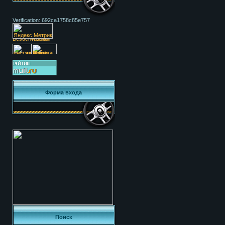
Verification: 692ca1758c85e757
Форма входа
Поиск