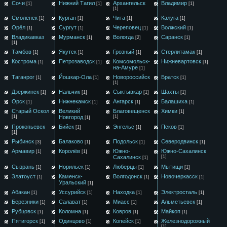
Сочи
Нижний Тагил
Архангельск
Владимир
[1]
[1]
[1]
[1]
Смоленск
Курган
Чита
Калуга
[1]
[1]
[1]
[1]
Орёл
Сургут
Череповец
Волжский
[1]
[1]
[1]
[1]
Владикавказ
Мурманск
Вологда
Саранск
[1]
[2]
[1]
[1]
Тамбов
Якутск
Грозный
Стерлитамак
[1]
[1]
[1]
[1]
Кострома
Петрозаводск
Комсомольск-
Нижневартовск
[1]
[1]
[1]
на-Амуре
[1]
Таганрог
Йошкар-Ола
Новороссийск
Братск
[1]
[1]
[1]
[1]
Дзержинск
Нальчик
Сыктывкар
Шахты
[1]
[1]
[1]
[1]
Орск
Нижнекамск
Ангарск
Балашиха
[1]
[1]
[1]
[1]
Старый Оскол
Великий
Благовещенск
Химки
[1]
[1]
Новгород
[1]
[1]
Прокопьевск
Бийск
Энгельс
Псков
[1]
[1]
[1]
[1]
Рыбинск
Балаково
Подольск
Северодвинск
[3]
[1]
[1]
[1]
Армавир
Королёв
Южно-
Южно-Сахалинск
[1]
[1]
Сахалинск
[1]
[1]
Сызрань
Норильск
Люберцы
Мытищи
[1]
[1]
[1]
[1]
Златоуст
Каменск-
Волгодонск
Новочеркасск
[1]
[1]
[1]
Уральский
[1]
Абакан
Уссурийск
Находка
Электросталь
[1]
[1]
[1]
[1]
Березники
Салават
Миасс
Альметьевск
[1]
[1]
[1]
[1]
Рубцовск
Коломна
Ковров
Майкоп
[1]
[1]
[1]
[1]
Пятигорск
Одинцово
Копейск
Железнодорожный
[1]
[1]
[1]
[1]