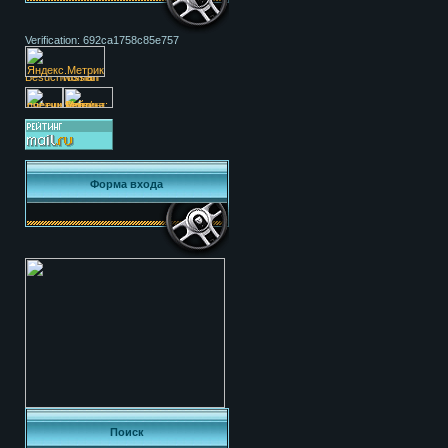
Verification: 692ca1758c85e757
Форма входа
Поиск