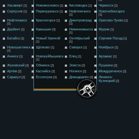
Хасавюрт
Новомосковск
Кисловодск
Черкесск
[1]
[1]
[1]
[1]
Серпухов
Первоуральск
Нефтеюганск
Новочебоксарск
[1]
[1]
[1]
[1]
Нефтекамск
Красногорск
Димитровград
Орехово-Зуево
[1]
[1]
[1]
[1]
Дербент
Камышин
Невинномысск
Муром
[1]
[3]
[1]
[1]
Батайск
Новый Уренгой
Октябрьский
Сергиев Посад
[1]
[1]
[1]
[1]
Новошахтинск
Щёлково
Северск
Ноябрьск
[1]
[1]
[1]
[1]
Ачинск
Новокуйбышевск
Елец
Арзамас
[1]
[1]
[1]
[1]
Жуковский
Обнинск
Элиста
Пушкино
[2]
[2]
[2]
[2]
Артём
Каспийск
Ногинск
Междуреченск
[2]
[2]
[2]
[2]
Сарапул
Ессентуки
Домодедово
Ленинск-
[2]
[2]
[2]
Кузнецкий
[2]