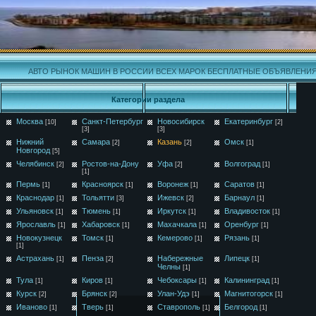
АВТО РЫНОК МАШИН В РОССИИ ВСЕХ МАРОК БЕСПЛАТНЫЕ ОБЪЯВЛЕНИ
Категории раздела
Москва
Санкт-Петербург
Новосибирск
Екатеринбург
[10]
[2]
[3]
[3]
Нижний
Самара
Казань
Омск
[2]
[2]
[1]
Новгород
[5]
Челябинск
Ростов-на-Дону
Уфа
Волгоград
[2]
[2]
[1]
[1]
Пермь
Красноярск
Воронеж
Саратов
[1]
[1]
[1]
[1]
Краснодар
Тольятти
Ижевск
Барнаул
[1]
[3]
[2]
[1]
Ульяновск
Тюмень
Иркутск
Владивосток
[1]
[1]
[1]
[1]
Ярославль
Хабаровск
Махачкала
Оренбург
[1]
[1]
[1]
[1]
Новокузнецк
Томск
Кемерово
Рязань
[1]
[1]
[1]
[1]
Астрахань
Пенза
Набережные
Липецк
[1]
[2]
[1]
Челны
[1]
Тула
Киров
Чебоксары
Калининград
[1]
[1]
[1]
[1]
Курск
Брянск
Улан-Удэ
Магнитогорск
[2]
[2]
[1]
[1]
Иваново
Тверь
Ставрополь
Белгород
[1]
[1]
[1]
[1]