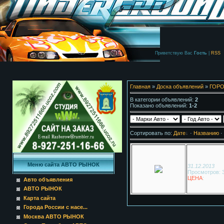
Приветствую Вас
Гость
|
RSS
Главная
»
Доска объявлений
»
ГОРО
В категории объявлений
:
2
Показано объявлений
:
1-2
Сортировать по
:
Дате
·
Названию
·
Меню сайта АВТО РЫНОК
31.12.2013
Просмотров: 
ЦЕНА
:
Авто объявления
АВТО РЫНОК
Карта сайта
Города России с насе...
Москва АВТО РЫНОК