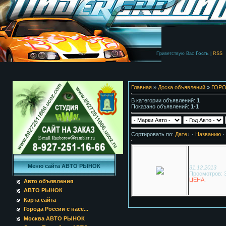
Приветствую Вас
Гость
|
RSS
Главная
»
Доска объявлений
»
ГОРО
В категории объявлений
:
1
Показано объявлений
:
1-1
Сортировать по
:
Дате
·
Названию
·
Меню сайта АВТО РЫНОК
31.12.2013
Просмотров: 
ЦЕНА
:
Авто объявления
АВТО РЫНОК
Карта сайта
Города России с насе...
Москва АВТО РЫНОК