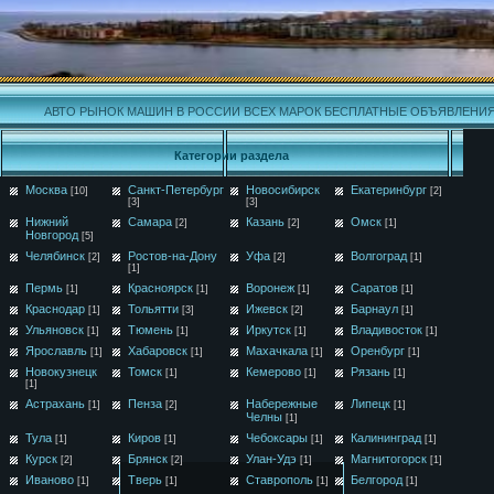
АВТО РЫНОК МАШИН В РОССИИ ВСЕХ МАРОК БЕСПЛАТНЫЕ ОБЪЯВЛЕНИ
Категории раздела
Москва
Санкт-Петербург
Новосибирск
Екатеринбург
[10]
[2]
[3]
[3]
Нижний
Самара
Казань
Омск
[2]
[2]
[1]
Новгород
[5]
Челябинск
Ростов-на-Дону
Уфа
Волгоград
[2]
[2]
[1]
[1]
Пермь
Красноярск
Воронеж
Саратов
[1]
[1]
[1]
[1]
Краснодар
Тольятти
Ижевск
Барнаул
[1]
[3]
[2]
[1]
Ульяновск
Тюмень
Иркутск
Владивосток
[1]
[1]
[1]
[1]
Ярославль
Хабаровск
Махачкала
Оренбург
[1]
[1]
[1]
[1]
Новокузнецк
Томск
Кемерово
Рязань
[1]
[1]
[1]
[1]
Астрахань
Пенза
Набережные
Липецк
[1]
[2]
[1]
Челны
[1]
Тула
Киров
Чебоксары
Калининград
[1]
[1]
[1]
[1]
Курск
Брянск
Улан-Удэ
Магнитогорск
[2]
[2]
[1]
[1]
Иваново
Тверь
Ставрополь
Белгород
[1]
[1]
[1]
[1]