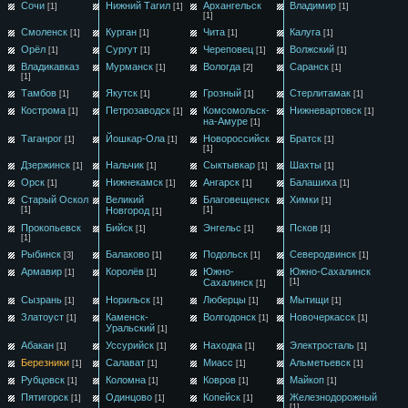
Сочи
Нижний Тагил
Архангельск
Владимир
[1]
[1]
[1]
[1]
Смоленск
Курган
Чита
Калуга
[1]
[1]
[1]
[1]
Орёл
Сургут
Череповец
Волжский
[1]
[1]
[1]
[1]
Владикавказ
Мурманск
Вологда
Саранск
[1]
[2]
[1]
[1]
Тамбов
Якутск
Грозный
Стерлитамак
[1]
[1]
[1]
[1]
Кострома
Петрозаводск
Комсомольск-
Нижневартовск
[1]
[1]
[1]
на-Амуре
[1]
Таганрог
Йошкар-Ола
Новороссийск
Братск
[1]
[1]
[1]
[1]
Дзержинск
Нальчик
Сыктывкар
Шахты
[1]
[1]
[1]
[1]
Орск
Нижнекамск
Ангарск
Балашиха
[1]
[1]
[1]
[1]
Старый Оскол
Великий
Благовещенск
Химки
[1]
[1]
Новгород
[1]
[1]
Прокопьевск
Бийск
Энгельс
Псков
[1]
[1]
[1]
[1]
Рыбинск
Балаково
Подольск
Северодвинск
[3]
[1]
[1]
[1]
Армавир
Королёв
Южно-
Южно-Сахалинск
[1]
[1]
Сахалинск
[1]
[1]
Сызрань
Норильск
Люберцы
Мытищи
[1]
[1]
[1]
[1]
Златоуст
Каменск-
Волгодонск
Новочеркасск
[1]
[1]
[1]
Уральский
[1]
Абакан
Уссурийск
Находка
Электросталь
[1]
[1]
[1]
[1]
Березники
Салават
Миасс
Альметьевск
[1]
[1]
[1]
[1]
Рубцовск
Коломна
Ковров
Майкоп
[1]
[1]
[1]
[1]
Пятигорск
Одинцово
Копейск
Железнодорожный
[1]
[1]
[1]
[1]