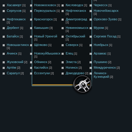
Хасавюрт
Новомосковск
Кисловодск
Черкесск
[1]
[1]
[1]
[1]
Серпухов
Первоуральск
Нефтеюганск
Новочебоксарск
[1]
[1]
[1]
[1]
Нефтекамск
Красногорск
Димитровград
Орехово-Зуево
[1]
[1]
[1]
[1]
Дербент
Камышин
Невинномысск
Муром
[1]
[3]
[1]
[1]
Батайск
Новый Уренгой
Октябрьский
Сергиев Посад
[1]
[1]
[1]
[1]
Новошахтинск
Щёлково
Северск
Ноябрьск
[1]
[1]
[1]
[1]
Ачинск
Новокуйбышевск
Елец
Арзамас
[1]
[1]
[1]
[1]
Жуковский
Обнинск
Элиста
Пушкино
[2]
[2]
[2]
[2]
Артём
Каспийск
Ногинск
Междуреченск
[2]
[2]
[2]
[2]
Сарапул
Ессентуки
Домодедово
Ленинск-
[2]
[2]
[2]
Кузнецкий
[2]