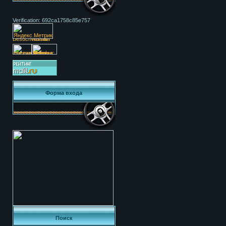
Verification: 692ca1758c85e757
Форма входа
Поиск