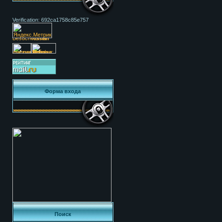
Verification: 692ca1758c85e757
Форма входа
Поиск