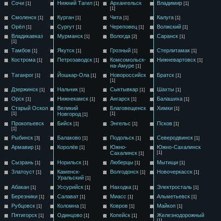
Сочи
Нижний Тагил
Архангельск
Владимир
[1]
[1]
[1]
[1]
Смоленск
Курган
Чита
Калуга
[1]
[1]
[1]
[1]
Орёл
Сургут
Череповец
Волжский
[1]
[1]
[1]
[1]
Владикавказ
Мурманск
Вологда
Саранск
[1]
[2]
[1]
[1]
Тамбов
Якутск
Грозный
Стерлитамак
[1]
[1]
[1]
[1]
Кострома
Петрозаводск
Комсомольск-
Нижневартовск
[1]
[1]
[1]
на-Амуре
[1]
Таганрог
Йошкар-Ола
Новороссийск
Братск
[1]
[1]
[1]
[1]
Дзержинск
Нальчик
Сыктывкар
Шахты
[1]
[1]
[1]
[1]
Орск
Нижнекамск
Ангарск
Балашиха
[1]
[1]
[1]
[1]
Старый Оскол
Великий
Благовещенск
Химки
[1]
[1]
Новгород
[1]
[1]
Прокопьевск
Бийск
Энгельс
Псков
[1]
[1]
[1]
[1]
Рыбинск
Балаково
Подольск
Северодвинск
[3]
[1]
[1]
[1]
Армавир
Королёв
Южно-
Южно-Сахалинск
[1]
[1]
Сахалинск
[1]
[1]
Сызрань
Норильск
Люберцы
Мытищи
[1]
[1]
[1]
[1]
Златоуст
Каменск-
Волгодонск
Новочеркасск
[1]
[1]
[1]
Уральский
[1]
Абакан
Уссурийск
Находка
Электросталь
[1]
[1]
[1]
[1]
Березники
Салават
Миасс
Альметьевск
[1]
[1]
[1]
[1]
Рубцовск
Коломна
Ковров
Майкоп
[1]
[1]
[1]
[1]
Пятигорск
Одинцово
Копейск
Железнодорожный
[1]
[1]
[1]
[1]