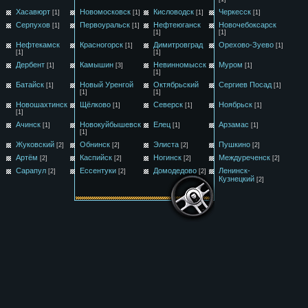
Хасавюрт
Новомосковск
Кисловодск
Черкесск
[1]
[1]
[1]
[1]
Серпухов
Первоуральск
Нефтеюганск
Новочебоксарск
[1]
[1]
[1]
[1]
Нефтекамск
Красногорск
Димитровград
Орехово-Зуево
[1]
[1]
[1]
[1]
Дербент
Камышин
Невинномысск
Муром
[1]
[3]
[1]
[1]
Батайск
Новый Уренгой
Октябрьский
Сергиев Посад
[1]
[1]
[1]
[1]
Новошахтинск
Щёлково
Северск
Ноябрьск
[1]
[1]
[1]
[1]
Ачинск
Новокуйбышевск
Елец
Арзамас
[1]
[1]
[1]
[1]
Жуковский
Обнинск
Элиста
Пушкино
[2]
[2]
[2]
[2]
Артём
Каспийск
Ногинск
Междуреченск
[2]
[2]
[2]
[2]
Сарапул
Ессентуки
Домодедово
Ленинск-
[2]
[2]
[2]
Кузнецкий
[2]