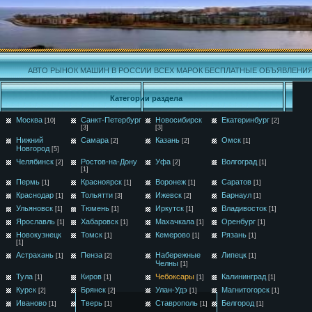
АВТО РЫНОК МАШИН В РОССИИ ВСЕХ МАРОК БЕСПЛАТНЫЕ ОБЪЯВЛЕНИ
Категории раздела
Москва
Санкт-Петербург
Новосибирск
Екатеринбург
[10]
[2]
[3]
[3]
Нижний
Самара
Казань
Омск
[2]
[2]
[1]
Новгород
[5]
Челябинск
Ростов-на-Дону
Уфа
Волгоград
[2]
[2]
[1]
[1]
Пермь
Красноярск
Воронеж
Саратов
[1]
[1]
[1]
[1]
Краснодар
Тольятти
Ижевск
Барнаул
[1]
[3]
[2]
[1]
Ульяновск
Тюмень
Иркутск
Владивосток
[1]
[1]
[1]
[1]
Ярославль
Хабаровск
Махачкала
Оренбург
[1]
[1]
[1]
[1]
Новокузнецк
Томск
Кемерово
Рязань
[1]
[1]
[1]
[1]
Астрахань
Пенза
Набережные
Липецк
[1]
[2]
[1]
Челны
[1]
Тула
Киров
Чебоксары
Калининград
[1]
[1]
[1]
[1]
Курск
Брянск
Улан-Удэ
Магнитогорск
[2]
[2]
[1]
[1]
Иваново
Тверь
Ставрополь
Белгород
[1]
[1]
[1]
[1]