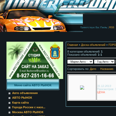
Приветствую Вас
Гость
|
RSS
Главная
»
Доска объявлений
»
ГОРО
В категории объявлений
:
1
Показано объявлений
:
1-1
Сортировать по
:
Дате
·
Названию
·
Меню сайта АВТО РЫНОК
31.12.2013
Просмотров: 
ЦЕНА
:
Авто объявления
АВТО РЫНОК
Карта сайта
Города России с насе...
Москва АВТО РЫНОК