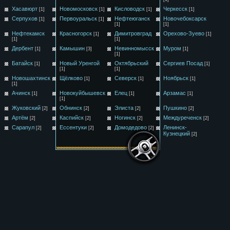
Хасавюрт
Новомосковск
Кисловодск
Черкесск
[1]
[1]
[1]
[1]
Серпухов
Первоуральск
Нефтеюганск
Новочебоксарск
[1]
[1]
[1]
[1]
Нефтекамск
Красногорск
Димитровград
Орехово-Зуево
[1]
[1]
[1]
[1]
Дербент
Камышин
Невинномысск
Муром
[1]
[3]
[1]
[1]
Батайск
Новый Уренгой
Октябрьский
Сергиев Посад
[1]
[1]
[1]
[1]
Новошахтинск
Щёлково
Северск
Ноябрьск
[1]
[1]
[1]
[1]
Ачинск
Новокуйбышевск
Елец
Арзамас
[1]
[1]
[1]
[1]
Жуковский
Обнинск
Элиста
Пушкино
[2]
[2]
[2]
[2]
Артём
Каспийск
Ногинск
Междуреченск
[2]
[2]
[2]
[2]
Сарапул
Ессентуки
Домодедово
Ленинск-
[2]
[2]
[2]
Кузнецкий
[2]