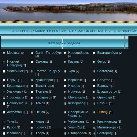
АВТО РЫНОК МАШИН В РОССИИ ВСЕХ МАРОК БЕСПЛАТНЫЕ ОБЪЯВЛЕНИ
Категории раздела
Москва
Санкт-Петербург
Новосибирск
Екатеринбург
[10]
[2]
[3]
[3]
Нижний
Самара
Казань
Омск
[2]
[2]
[1]
Новгород
[5]
Челябинск
Ростов-на-Дону
Уфа
Волгоград
[2]
[2]
[1]
[1]
Пермь
Красноярск
Воронеж
Саратов
[1]
[1]
[1]
[1]
Краснодар
Тольятти
Ижевск
Барнаул
[1]
[3]
[2]
[1]
Ульяновск
Тюмень
Иркутск
Владивосток
[1]
[1]
[1]
[1]
Ярославль
Хабаровск
Махачкала
Оренбург
[1]
[1]
[1]
[1]
Новокузнецк
Томск
Кемерово
Рязань
[1]
[1]
[1]
[1]
Астрахань
Пенза
Набережные
Липецк
[1]
[2]
[1]
Челны
[1]
Тула
Киров
Чебоксары
Калининград
[1]
[1]
[1]
[1]
Курск
Брянск
Улан-Удэ
Магнитогорск
[2]
[2]
[1]
[1]
Иваново
Тверь
Ставрополь
Белгород
[1]
[1]
[1]
[1]