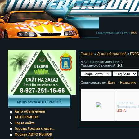
Приветствую Вас
Гость
|
RSS
Главная
»
Доска объявлений
»
ГОРО
В категории объявлений
:
1
Показано объявлений
:
1-1
Сортировать по
:
Дате
·
Названию
·
Меню сайта АВТО РЫНОК
31.12.2013
Просмотров: 
ЦЕНА
:
Авто объявления
АВТО РЫНОК
Карта сайта
Города России с насе...
Москва АВТО РЫНОК