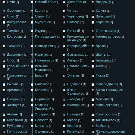
Сочи
Нижний Тагил
Архангельск
Владимир
[1]
[1]
[1]
[1]
Смоленск
Курган
Чита
Калуга
[1]
[1]
[1]
[1]
Орёл
Сургут
Череповец
Волжский
[1]
[1]
[1]
[1]
Владикавказ
Мурманск
Вологда
Саранск
[1]
[2]
[1]
[1]
Тамбов
Якутск
Грозный
Стерлитамак
[1]
[1]
[1]
[1]
Кострома
Петрозаводск
Комсомольск-
Нижневартовск
[1]
[1]
[1]
на-Амуре
[1]
Таганрог
Йошкар-Ола
Новороссийск
Братск
[1]
[1]
[1]
[1]
Дзержинск
Нальчик
Сыктывкар
Шахты
[1]
[1]
[1]
[1]
Орск
Нижнекамск
Ангарск
Балашиха
[1]
[1]
[1]
[1]
Старый Оскол
Великий
Благовещенск
Химки
[1]
[1]
Новгород
[1]
[1]
Прокопьевск
Бийск
Энгельс
Псков
[1]
[1]
[1]
[1]
Рыбинск
Балаково
Подольск
Северодвинск
[3]
[1]
[1]
[1]
Армавир
Королёв
Южно-
Южно-Сахалинск
[1]
[1]
Сахалинск
[1]
[1]
Сызрань
Норильск
Люберцы
Мытищи
[1]
[1]
[1]
[1]
Златоуст
Каменск-
Волгодонск
Новочеркасск
[1]
[1]
[1]
Уральский
[1]
Абакан
Уссурийск
Находка
Электросталь
[1]
[1]
[1]
[1]
Березники
Салават
Миасс
Альметьевск
[1]
[1]
[1]
[1]
Рубцовск
Коломна
Ковров
Майкоп
[1]
[1]
[1]
[1]
Пятигорск
Одинцово
Копейск
Железнодорожный
[1]
[1]
[1]
[1]