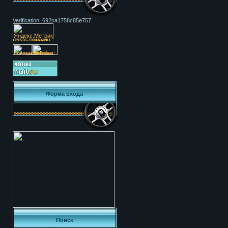
Verification: 692ca1758c85e757
Форма входа
Поиск