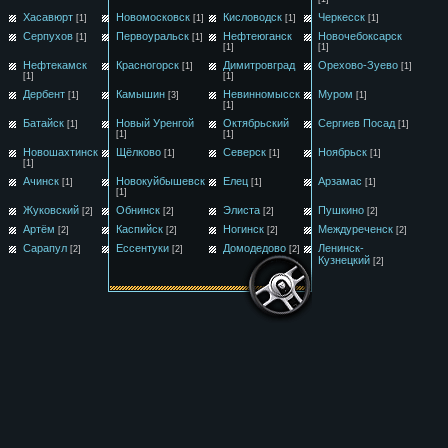
Хасавюрт
Новомосковск
Кисловодск
Черкесск
[1]
[1]
[1]
[1]
Серпухов
Первоуральск
Нефтеюганск
Новочебоксарск
[1]
[1]
[1]
[1]
Нефтекамск
Красногорск
Димитровград
Орехово-Зуево
[1]
[1]
[1]
[1]
Дербент
Камышин
Невинномысск
Муром
[1]
[3]
[1]
[1]
Батайск
Новый Уренгой
Октябрьский
Сергиев Посад
[1]
[1]
[1]
[1]
Новошахтинск
Щёлково
Северск
Ноябрьск
[1]
[1]
[1]
[1]
Ачинск
Новокуйбышевск
Елец
Арзамас
[1]
[1]
[1]
[1]
Жуковский
Обнинск
Элиста
Пушкино
[2]
[2]
[2]
[2]
Артём
Каспийск
Ногинск
Междуреченск
[2]
[2]
[2]
[2]
Сарапул
Ессентуки
Домодедово
Ленинск-
[2]
[2]
[2]
Кузнецкий
[2]