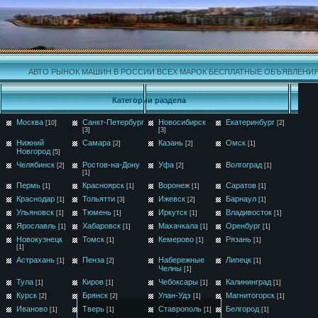
АВТО РЫНОК МАШИН В РОССИИ ВСЕХ МАРОК БЕСПЛАТНЫЕ ОБЪЯВЛЕНИ
Категории раздела
Москва
Санкт-Петербург
Новосибирск
Екатеринбург
[10]
[2]
[3]
[3]
Нижний
Самара
Казань
Омск
[2]
[2]
[1]
Новгород
[5]
Челябинск
Ростов-на-Дону
Уфа
Волгоград
[2]
[2]
[1]
[1]
Пермь
Красноярск
Воронеж
Саратов
[1]
[1]
[1]
[1]
Краснодар
Тольятти
Ижевск
Барнаул
[1]
[3]
[2]
[1]
Ульяновск
Тюмень
Иркутск
Владивосток
[1]
[1]
[1]
[1]
Ярославль
Хабаровск
Махачкала
Оренбург
[1]
[1]
[1]
[1]
Новокузнецк
Томск
Кемерово
Рязань
[1]
[1]
[1]
[1]
Астрахань
Пенза
Набережные
Липецк
[1]
[2]
[1]
Челны
[1]
Тула
Киров
Чебоксары
Калининград
[1]
[1]
[1]
[1]
Курск
Брянск
Улан-Удэ
Магнитогорск
[2]
[2]
[1]
[1]
Иваново
Тверь
Ставрополь
Белгород
[1]
[1]
[1]
[1]