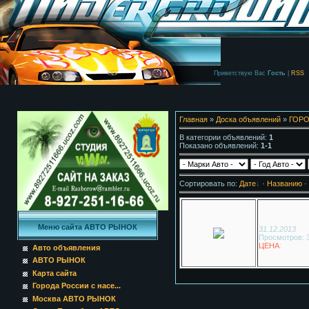
Приветствую Вас
Гость
|
RSS
Главная
»
Доска объявлений
»
ГОРО
В категории объявлений
:
1
Показано объявлений
:
1-1
Сортировать по
:
Дате
·
Названию
·
Меню сайта АВТО РЫНОК
31.12.2013
Просмотров: 
ЦЕНА
:
Авто объявления
АВТО РЫНОК
Карта сайта
Города России с насе...
Москва АВТО РЫНОК