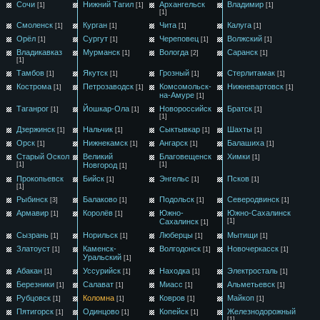
Сочи
Нижний Тагил
Архангельск
Владимир
[1]
[1]
[1]
[1]
Смоленск
Курган
Чита
Калуга
[1]
[1]
[1]
[1]
Орёл
Сургут
Череповец
Волжский
[1]
[1]
[1]
[1]
Владикавказ
Мурманск
Вологда
Саранск
[1]
[2]
[1]
[1]
Тамбов
Якутск
Грозный
Стерлитамак
[1]
[1]
[1]
[1]
Кострома
Петрозаводск
Комсомольск-
Нижневартовск
[1]
[1]
[1]
на-Амуре
[1]
Таганрог
Йошкар-Ола
Новороссийск
Братск
[1]
[1]
[1]
[1]
Дзержинск
Нальчик
Сыктывкар
Шахты
[1]
[1]
[1]
[1]
Орск
Нижнекамск
Ангарск
Балашиха
[1]
[1]
[1]
[1]
Старый Оскол
Великий
Благовещенск
Химки
[1]
[1]
Новгород
[1]
[1]
Прокопьевск
Бийск
Энгельс
Псков
[1]
[1]
[1]
[1]
Рыбинск
Балаково
Подольск
Северодвинск
[3]
[1]
[1]
[1]
Армавир
Королёв
Южно-
Южно-Сахалинск
[1]
[1]
Сахалинск
[1]
[1]
Сызрань
Норильск
Люберцы
Мытищи
[1]
[1]
[1]
[1]
Златоуст
Каменск-
Волгодонск
Новочеркасск
[1]
[1]
[1]
Уральский
[1]
Абакан
Уссурийск
Находка
Электросталь
[1]
[1]
[1]
[1]
Березники
Салават
Миасс
Альметьевск
[1]
[1]
[1]
[1]
Рубцовск
Коломна
Ковров
Майкоп
[1]
[1]
[1]
[1]
Пятигорск
Одинцово
Копейск
Железнодорожный
[1]
[1]
[1]
[1]