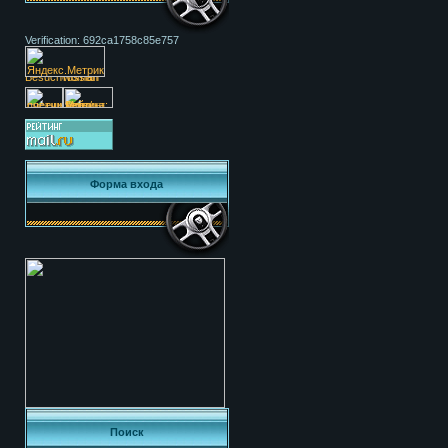
Verification: 692ca1758c85e757
Форма входа
Поиск